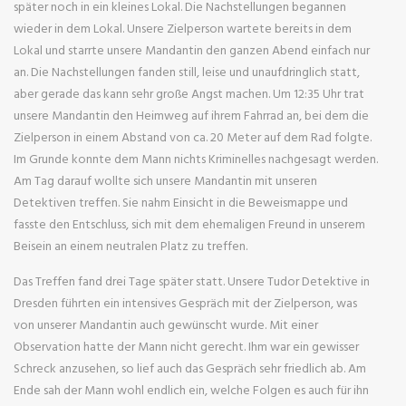
später noch in ein kleines Lokal. Die Nachstellungen begannen
wieder in dem Lokal. Unsere Zielperson wartete bereits in dem
Lokal und starrte unsere Mandantin den ganzen Abend einfach nur
an. Die Nachstellungen fanden still, leise und unaufdringlich statt,
aber gerade das kann sehr große Angst machen. Um 12:35 Uhr trat
unsere Mandantin den Heimweg auf ihrem Fahrrad an, bei dem die
Zielperson in einem Abstand von ca. 20 Meter auf dem Rad folgte.
Im Grunde konnte dem Mann nichts Kriminelles nachgesagt werden.
Am Tag darauf wollte sich unsere Mandantin mit unseren
Detektiven treffen. Sie nahm Einsicht in die Beweismappe und
fasste den Entschluss, sich mit dem ehemaligen Freund in unserem
Beisein an einem neutralen Platz zu treffen.
Das Treffen fand drei Tage später statt. Unsere Tudor Detektive in
Dresden führten ein intensives Gespräch mit der Zielperson, was
von unserer Mandantin auch gewünscht wurde. Mit einer
Observation hatte der Mann nicht gerecht. Ihm war ein gewisser
Schreck anzusehen, so lief auch das Gespräch sehr friedlich ab. Am
Ende sah der Mann wohl endlich ein, welche Folgen es auch für ihn