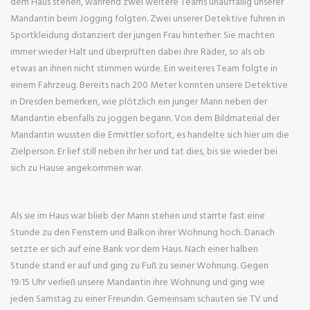
dem Haus stehen, während zwei weitere Teams unauffällig unserer
Mandantin beim Jogging folgten. Zwei unserer Detektive fuhren in
Sportkleidung distanziert der jungen Frau hinterher. Sie machten
immer wieder Halt und überprüften dabei ihre Räder, so als ob
etwas an ihnen nicht stimmen würde. Ein weiteres Team folgte in
einem Fahrzeug. Bereits nach 200 Meter konnten unsere Detektive
in Dresden bemerken, wie plötzlich ein junger Mann neben der
Mandantin ebenfalls zu joggen begann. Von dem Bildmaterial der
Mandantin wussten die Ermittler sofort, es handelte sich hier um die
Zielperson. Er lief still neben ihr her und tat dies, bis sie wieder bei
sich zu Hause angekommen war.
Als sie im Haus war blieb der Mann stehen und starrte fast eine
Stunde zu den Fenstern und Balkon ihrer Wohnung hoch. Danach
setzte er sich auf eine Bank vor dem Haus. Nach einer halben
Stunde stand er auf und ging zu Fuß zu seiner Wohnung. Gegen
19:15 Uhr verließ unsere Mandantin ihre Wohnung und ging wie
jeden Samstag zu einer Freundin. Gemeinsam schauten sie TV und