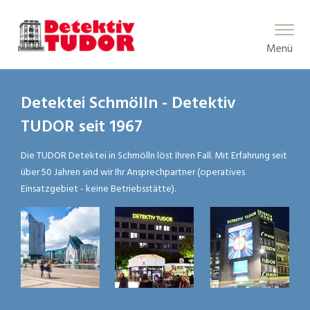
Main Menu
Menü
Detektei Schmölln - Detektiv
TUDOR seit 1967
Die TUDOR Detektei in Schmölln löst Ihren Fall. Mit Erfahrung seit
über 50 Jahren sind wir Ihr Ansprechpartner (operatives
Einsatzgebiet - keine Betriebsstätte).