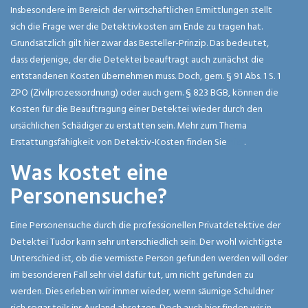
Insbesondere im Bereich der wirtschaftlichen Ermittlungen stellt
sich die Frage wer die Detektivkosten am Ende zu tragen hat.
Grundsätzlich gilt hier zwar das Besteller-Prinzip. Das bedeutet,
dass derjenige, der die Detektei beauftragt auch zunächst die
entstandenen Kosten übernehmen muss. Doch, gem. § 91 Abs. 1 S. 1
ZPO (Zivilprozessordnung) oder auch gem. § 823 BGB, können die
Kosten für die Beauftragung einer Detektei wieder durch den
ursächlichen Schädiger zu erstatten sein. Mehr zum Thema
Erstattungsfähigkeit von Detektiv-Kosten finden Sie
hier
.
Was kostet eine
Personensuche?
Eine Personensuche durch die professionellen Privatdetektive der
Detektei Tudor kann sehr unterschiedlich sein. Der wohl wichtigste
Unterschied ist, ob die vermisste Person gefunden werden will oder
im besonderen Fall sehr viel dafür tut, um nicht gefunden zu
werden. Dies erleben wir immer wieder, wenn säumige Schuldner
sich sogar teils ins Ausland absetzen. Doch auch hier finden wir in