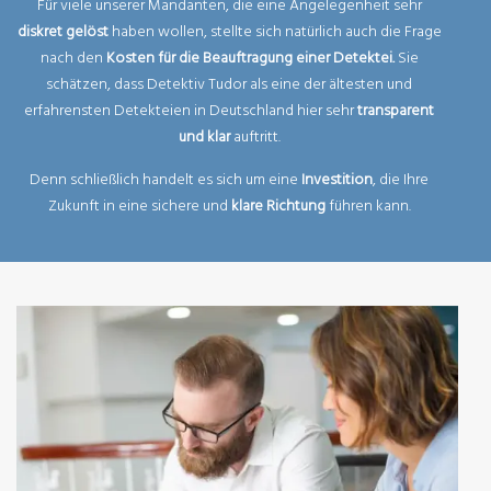
Für viele unserer Mandanten, die eine Angelegenheit sehr
diskret gelöst
haben wollen, stellte sich natürlich auch die Frage
nach den
Kosten für die Beauftragung einer Detektei.
Sie
schätzen, dass Detektiv Tudor als eine der ältesten und
erfahrensten Detekteien in Deutschland hier sehr
transparent
und klar
auftritt.
Denn schließlich handelt es sich um eine
Investition
, die Ihre
Zukunft in eine sichere und
klare Richtung
führen kann.