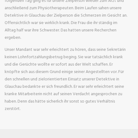
folgenden Tag ging es für unsere Zielperson wieder zum Arzt und
anschließend zum Physiotherapeuten. Beim Laufen sahen unsere
Detektive in Glauchau der Zielperson die Schmerzen im Gesicht an.
Offensichtlich war sie wirklich krank. Die Frau die ihr ständig im
Alltag half war ihre Schwester. Das hatten unsere Recherchen
ergeben.
Unser Mandant war sehr erleichtert zu hören, dass seine Sekretärin
keinen Lohnfortzahlungsbetrug beging. Sie war tatsächlich krank
und die Gerüchte wollte er sofort aus der Welt schaffen. Er
knöpfte sich aus diesem Grund einige seiner Angestellten vor. Für
den schnellen und zielorientierten Einsatz unserer Detektive in
Glauchau bedankte er sich freundlich. Er war sehr erleichtert seine
kranke Mitarbeiterin nicht auf seinen Verdacht angesprochen zu
haben. Denn das hätte sicherlich ihr sonst so gutes Verhältnis
zerstört.