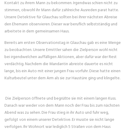
Kontakt zu ihrem Mann zu bekommen. Irgendwas schien nicht zu
stimmen, obwohl ihr Mann dafür zahlreiche Ausreden parat hatte.
Unsere Detektive für Glauchau sollten bei ihrer nächsten Abreise
den Ehemann observieren. Dieser war beruflich selbstständig und
arbeitete in dem gemeinsamen Haus.
Bereits am ersten Observationstag in Glauchau gab es eine Menge
zu beobachten. Unsere Ermittler sahen die Zielperson wohl nicht
bei irgendwelchen auffälligen Aktionen, aber dafür war der Rest
verdächtig. Nachdem die Mandantin abreiste dauerte es nicht
lange, bis ein Auto mit einer jungen Frau vorfuhr. Diese hatte einen
Kulturbeutel unter dem Arm als sie zur Haustüre ging und klingelte.
Die Zielperson öffnete und begrüßte sie mit einem langen Kuss.
Danach war weder von dem Mann noch der Frau bis zum nächsten
Abend was zu sehen. Die Frau stieg in ihr Auto und fuhr weg,
gefolgt von einem unserer Detektive. Er musste sie nicht lange
verfolgen. Ihr Wohnort war lediglich 5 Straßen von dem Haus