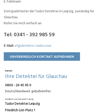
E. Fuhrmann
Stützpunktleiter der Tudor Detektei in Leipzig, zuständig für
Glauchau.
Rufen Sie mich einfach an.
Tel:
0341 - 392 985 59
E-Mail:
ef@detektiv-tudor.com
UNVERBINDLICH KONTAKT AUFNEHMEN
KONTAKT
Ihre Detektei für Glauchau
0800 - 29 45 95 0
Deutschlandweit gebührenfrei.
Koordiniert vom Stützpunkt Leipzig
Tudor Detektei Leipzig
Friedrich-List-Platz 1