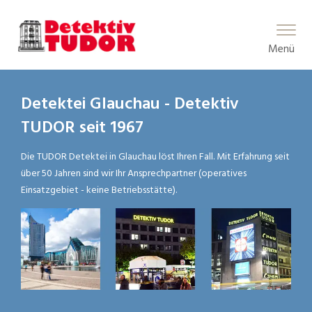
Main Menu
Menü
Detektei Glauchau - Detektiv
TUDOR seit 1967
Die TUDOR Detektei in Glauchau löst Ihren Fall. Mit Erfahrung seit
über 50 Jahren sind wir Ihr Ansprechpartner (operatives
Einsatzgebiet - keine Betriebsstätte).