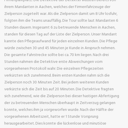
ihrem Mandanten in Aachen, welches der Firmenfahrzeuge der
Zielperson zugeteilt war. Als die Zielperson damit um 8 Uhr losfuhr,
folgten ihm die Teams unauffällig. Die Tour sollte laut Mandanten 6
Stunden dauern. Insgesamt 6 zu betreuende Menschen in Aachen,
standen für diesen Tag auf der Liste der Zielperson. Unser Mandant
kannte den Pflegeaufwand für jeden einzelnen Kunden. Die Pflege
würde zwischen 30 und 45 Minuten je Kunde in Anspruch nehmen.
Die gesamte Fahrstrecke sollte bei ca. 70 km liegen. Nach drei
Stunden nahmen die Detektive erste Abweichungen vom
vorgesehenen Protokoll wahr. Die einzelnen Pflegezeiten
verkürzten sich zunehmend. Beim ersten Kunden nahm sich die
Zielperson noch 30 Minuten Zeit. Bei jedem weiteren Kunden
verkürzte sich die Zeit bis auf 20 Minuten. Die Detektive fragten
sich zunehmend, wie die Zielperson bei dieser hastigen Abfertigung
der zu betreuenden Menschen überhaupt in Zeitverzug gelangen
konnte, welches ihm ja vorgeworfen wurde. Nach der Hälfte der
vorgesehenen Arbeitszeit, hatte er 1 Stunde Vorsprung
herausgearbeitet. Dies konnte die lückenlose und minutiöse