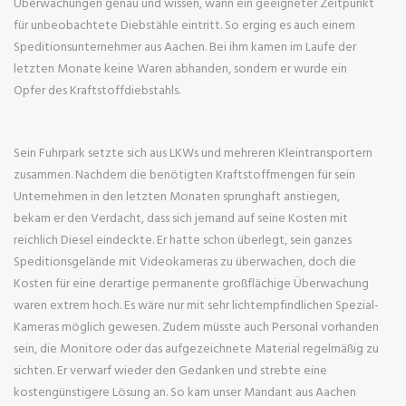
Überwachungen genau und wissen, wann ein geeigneter Zeitpunkt
für unbeobachtete Diebstähle eintritt. So erging es auch einem
Speditionsunternehmer aus Aachen. Bei ihm kamen im Laufe der
letzten Monate keine Waren abhanden, sondern er wurde ein
Opfer des Kraftstoffdiebstahls.
Sein Fuhrpark setzte sich aus LKWs und mehreren Kleintransportern
zusammen. Nachdem die benötigten Kraftstoffmengen für sein
Unternehmen in den letzten Monaten sprunghaft anstiegen,
bekam er den Verdacht, dass sich jemand auf seine Kosten mit
reichlich Diesel eindeckte. Er hatte schon überlegt, sein ganzes
Speditionsgelände mit Videokameras zu überwachen, doch die
Kosten für eine derartige permanente großflächige Überwachung
waren extrem hoch. Es wäre nur mit sehr lichtempfindlichen Spezial-
Kameras möglich gewesen. Zudem müsste auch Personal vorhanden
sein, die Monitore oder das aufgezeichnete Material regelmäßig zu
sichten. Er verwarf wieder den Gedanken und strebte eine
kostengünstigere Lösung an. So kam unser Mandant aus Aachen