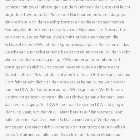
konnten mit zwei Fahrzeugen aus dem Fuhrpark der Detektei leicht
abgedeckt werden. Die Plätze der Nachbarfirmen waren dagegen
ein Problem. Von dem Nachtpförtner eines dieser benachbarten
Firmengelände bekamen sie jedoch die Erlaubnis, ihre Observation
von dort aus auszuführen. Zwei Ermittler bekamen zudem die
Schlüssel eines LKWs auf dem Speditionsparkplatz. Sie konnten das
Geschehen aus nächster Nähe beobachten. Im ersten Teil der Nacht
blieb es verhältnismäßig ruhig. LKWs kamen an oder fuhren fort,
sonst geschah nichts. Erst gegen Morgen wurde es interessant.
Zuerst hielt ein Pkw auf der hinteren Straße am Betriebsgelände an.
Dort fuhr er sehr dicht an den Werkszaun heran. Kurze Zeit später
kam ein LKW der Spedition auf das Werksgelände. Mit Hilfe von
Nachtsichtgeräten konnten die Detektive genau erkennen, was
dann vor sich ging. Der LKW Fahrer parkte seinen LKW und ging in
Richtung Zaun, wo der PKW Fahrer bereits auf ihn wartete. Dort
nahm er einen Kanister, einen Schlauch und einige Werkzeuge
entgegen. Die Nachtsicht-Kameras konnten trotz der Dunkelheit
jedes Detail und vor allem die Gesichter der beiden Männer auf