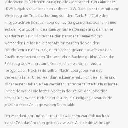
Videoband aufzeichnen. Nun ging alles sehr schnell. Der Fahrer des
LKWs begab sich unter einen anderen LKW. Dort trennte er mit dem
Werkzeug die Treibstoffleitung von dem Tank. Er stülpte den
mitgebrachten Schlauch über den Leitungsanschluss des Tanks und
ließ den Kraftstoff in den Kanister laufen. Danach ging der Fahrer
wieder zum Zaun und reichte den Kanister zu seinem dort
wartenden Helfer. Bei dieser Aktion wurden sie von den
Detektiven aus dem LKW, dem Nachbargelände sowie von der
Straße in verschiedenen Blickwinkeln in Aachen gefilmt. Auch das
Fahrzeug des Helfers samt Kennzeichen wurde auf Video
festgehalten. Noch in derselben Nacht übergaben wir das
Beweismaterial. Unser Mandant erkannte natürlich den Fahrer und
sogar seinen Helfer, einen weiteren Fahrer der zurzeit Urlaub hatte.
Für beide war es die letzte Nacht in der sie bei der Spedition
beschäftigt waren. Neben der fristlosen Kündigung erwartet sie
jetzt noch ein Anklage wegen Diebstahls.
Der Mandant der Tudor Detektei in Aaachen war froh nach so
kurzer Zeit das Problem gelöst zu wissen. Alleine die Montage