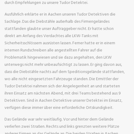
durch Empfehlungen zu unsere Tudor Detektei.
Ausführlich erklärte er in Aachen unseren Tudor Detektiven die
Sachlage. Das die Diebstähle außerhalb des Firmengeländes
stattfanden glaubte unser Auftraggeber nicht. Er hatte schon
direkt am Anfang des Verdachtes alle LKW-Tanks mit
Sicherheitsschlössern ausrüsten lassen. Ferner hatte er in einem
internen Rundschreiben alle angestellten Fahrer auf die
Problematik hingewiesen und sie dazu angehalten, den LKW
unterwegs nicht mehr unbeaufsichtigt zu lassen. Er ging davon aus,
dass die Diebstähle nachts auf dem Speditionsgelände stattfanden,
wo alle nicht eingesetzten Fahrzeuge standen. Die Ermittler der
Tudor Detektei nahmen sich der Angelegenheit an und starteten
ihren Einsatz am nächsten Abend, mit drei Teams bestehend aus 9
Detektiven. Sind in Aachen Detektive unserer Detektei im Einsatz,
verfügen diese immer über eine erforderliche Ortskundigkeit.
Das Gelände war sehr weitläufig. Vor und hinter dem Gelände
verliefen zwei Straßen. Rechts und links grenzten weitere Plätze
anderer Firmen an das Gelände an. Die beiden Straßen in Aachen