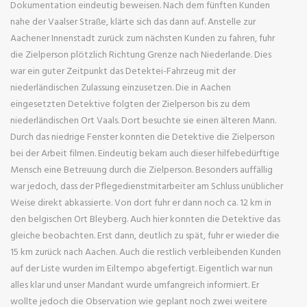
Dokumentation eindeutig beweisen. Nach dem fünften Kunden
nahe der Vaalser Straße, klärte sich das dann auf. Anstelle zur
Aachener Innenstadt zurück zum nächsten Kunden zu fahren, fuhr
die Zielperson plötzlich Richtung Grenze nach Niederlande. Dies
war ein guter Zeitpunkt das Detektei-Fahrzeug mit der
niederländischen Zulassung einzusetzen. Die in Aachen
eingesetzten Detektive folgten der Zielperson bis zu dem
niederländischen Ort Vaals. Dort besuchte sie einen älteren Mann.
Durch das niedrige Fenster konnten die Detektive die Zielperson
bei der Arbeit filmen. Eindeutig bekam auch dieser hilfebedürftige
Mensch eine Betreuung durch die Zielperson. Besonders auffällig
war jedoch, dass der Pflegedienstmitarbeiter am Schluss unüblicher
Weise direkt abkassierte. Von dort fuhr er dann noch ca. 12 km in
den belgischen Ort Bleyberg. Auch hier konnten die Detektive das
gleiche beobachten. Erst dann, deutlich zu spät, fuhr er wieder die
15 km zurück nach Aachen. Auch die restlich verbleibenden Kunden
auf der Liste wurden im Eiltempo abgefertigt. Eigentlich war nun
alles klar und unser Mandant wurde umfangreich informiert. Er
wollte jedoch die Observation wie geplant noch zwei weitere