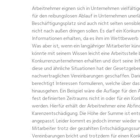
Arbeitnehmer eignen sich in Unternehmen vielfältige
für den reibungslosen Ablauf in Unternehmen unerläs
Beschäftigungsplatz sind auch nicht selten sensibl
nicht nach außen dringen sollen. Es darf ein Konkur
Informationen erhalten, da es ihm im Wettbewerb 
Was aber ist, wenn ein langjähriger Mitarbeiter kün
könnte mit seinem Wissen leicht eine Arbeitsstelle 
Konkurrenzunternehmen erhalten und dort seine In
diese und ähnliche Situationen hat der Gesetzgebe
nachvertraglichen Vereinbarungen geschaffen. Dari
berechtigt Interessen formulieren, welche über da
hinausgehen. Ein Beispiel wäre die Auflage für den 
fest definierten Zeitraums nicht in oder für ein K
werden. Hierfür erhält der Arbeitnehmer eine Abf
Karenzentschädigung. Die Höhe der Summe ist ent
angepasst. Leider kommt es jedoch immer wieder v
Mitarbeiter trotz der gezahlten Entschädigungssu
Vereinbarungen bricht und trotzdem für einen Konk