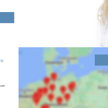
N
rn
cken