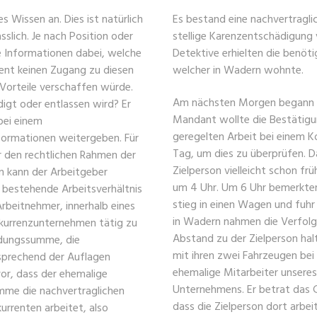
s Wissen an. Dies ist natürlich
Es bestand eine nachvertragli
slich. Je nach Position oder
stellige Karenzentschädigung
e Informationen dabei, welche
Detektive erhielten die benöt
rent keinen Zugang zu diesen
welcher in Wadern wohnte.
Vorteile verschaffen würde.
Am nächsten Morgen begann de
digt oder entlassen wird? Er
Mandant wollte die Bestätigun
bei einem
geregelten Arbeit bei einem 
formationen weitergeben. Für
Tag, um dies zu überprüfen. D
r den rechtlichen Rahmen der
Zielperson vielleicht schon f
n kann der Arbeitgeber
um 4 Uhr. Um 6 Uhr bemerkten 
s bestehende Arbeitsverhältnis
stieg in einen Wagen und fuhr 
Arbeitnehmer, innerhalb eines
in Wadern nahmen die Verfolgu
onkurrenzunternehmen tätig zu
Abstand zu der Zielperson halt
indungssumme, die
mit ihren zwei Fahrzeugen bei 
sprechend der Auflagen
ehemalige Mitarbeiter unsere
or, dass der ehemalige
Unternehmens. Er betrat das G
mme die nachvertraglichen
dass die Zielperson dort arbe
urrenten arbeitet, also