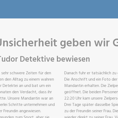
Unsicherheit geben wir 
Tudor Detektive bewiesen
 sehr schwere Zeiten für den
Danach fuhr er tatsächlich zu
ten den Alltag zu einem wahren
Die Anschrift und ein Foto de
or Detektei an und bat um ein
Mandantin erhalten. Die Zielp
onaten den Verdacht, dass ihr
geöffnet. Die beiden Persone
hatte. Unsere Mandantin war an
22:20 Uhr kam unsere Zielpers
inerlei Schritte unternehmen und
Drei Tage später dasselbe Spie
er Freundin angewiesen.
zu der Freundin seiner Frau. Di
reunden zum Sport, aber sie
wieder direkt zu seiner Frau. 