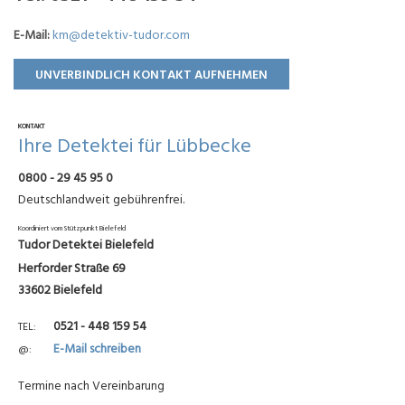
E-Mail:
km@detektiv-tudor.com
UNVERBINDLICH KONTAKT AUFNEHMEN
KONTAKT
Ihre Detektei für Lübbecke
0800 - 29 45 95 0
Deutschlandweit gebührenfrei.
Koordiniert vom Stützpunkt Bielefeld
Tudor Detektei Bielefeld
Herforder Straße 69
33602 Bielefeld
0521 - 448 159 54
TEL
E-Mail schreiben
@
Termine nach Vereinbarung