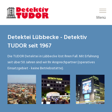
Main Menu
Menü
Detektei Lübbecke - Detektiv
TUDOR seit 1967
Die TUDOR Detektei in Lübbecke löst Ihren Fall. Mit Erfahrung
seit über 50 Jahren sind wir Ihr Ansprechpartner (operatives
Einsatzgebiet - keine Betriebsstätte).