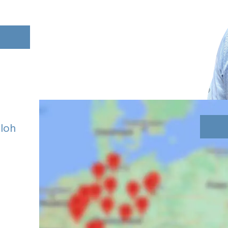
N
sloh
d