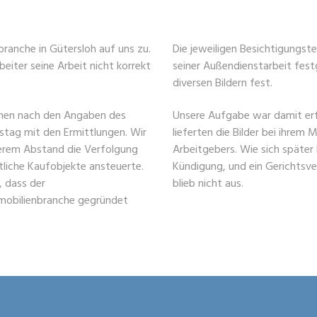
ranche in Gütersloh auf uns zu.
Die jeweiligen Besichtigungs
beiter seine Arbeit nicht korrekt
seiner Außendienstarbeit fest
diversen Bildern fest.
nnen nach den Angaben des
Unsere Aufgabe war damit erfü
tag mit den Ermittlungen. Wir
lieferten die Bilder bei ihrem
erem Abstand die Verfolgung
Arbeitgebers. Wie sich später h
tliche Kaufobjekte ansteuerte.
Kündigung, und ein Gerichtsver
, dass der
blieb nicht aus.
mmobilienbranche gegründet