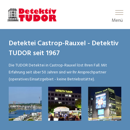
Main Menu
Menü
Detektei Castrop-Rauxel - Detektiv
TUDOR seit 1967
Die TUDOR Detektei in Castrop-Rauxel löst Ihren Fall. Mit
Erfahrung seit über 50 Jahren sind wir Ihr Ansprechpartner
(operatives Einsatzgebiet - keine Betriebsstätte).