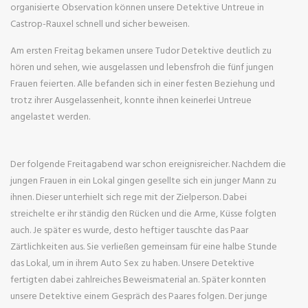
organisierte Observation können unsere Detektive Untreue in
Castrop-Rauxel schnell und sicher beweisen.
Am ersten Freitag bekamen unsere Tudor Detektive deutlich zu
hören und sehen, wie ausgelassen und lebensfroh die fünf jungen
Frauen feierten. Alle befanden sich in einer festen Beziehung und
trotz ihrer Ausgelassenheit, konnte ihnen keinerlei Untreue
angelastet werden.
Der folgende Freitagabend war schon ereignisreicher. Nachdem die
jungen Frauen in ein Lokal gingen gesellte sich ein junger Mann zu
ihnen. Dieser unterhielt sich rege mit der Zielperson. Dabei
streichelte er ihr ständig den Rücken und die Arme, Küsse folgten
auch. Je später es wurde, desto heftiger tauschte das Paar
Zärtlichkeiten aus. Sie verließen gemeinsam für eine halbe Stunde
das Lokal, um in ihrem Auto Sex zu haben. Unsere Detektive
fertigten dabei zahlreiches Beweismaterial an. Später konnten
unsere Detektive einem Gespräch des Paares folgen. Der junge