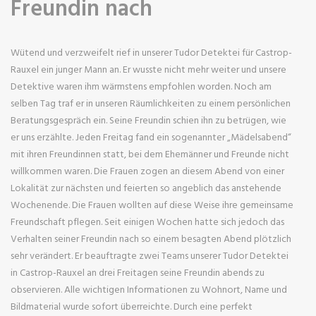
Freundin nach
Wütend und verzweifelt rief in unserer Tudor Detektei für Castrop-
Rauxel ein junger Mann an. Er wusste nicht mehr weiter und unsere
Detektive waren ihm wärmstens empfohlen worden. Noch am
selben Tag traf er in unseren Räumlichkeiten zu einem persönlichen
Beratungsgespräch ein. Seine Freundin schien ihn zu betrügen, wie
er uns erzählte. Jeden Freitag fand ein sogenannter „Mädelsabend“
mit ihren Freundinnen statt, bei dem Ehemänner und Freunde nicht
willkommen waren. Die Frauen zogen an diesem Abend von einer
Lokalität zur nächsten und feierten so angeblich das anstehende
Wochenende. Die Frauen wollten auf diese Weise ihre gemeinsame
Freundschaft pflegen. Seit einigen Wochen hatte sich jedoch das
Verhalten seiner Freundin nach so einem besagten Abend plötzlich
sehr verändert. Er beauftragte zwei Teams unserer Tudor Detektei
in Castrop-Rauxel an drei Freitagen seine Freundin abends zu
observieren. Alle wichtigen Informationen zu Wohnort, Name und
Bildmaterial wurde sofort überreichte. Durch eine perfekt