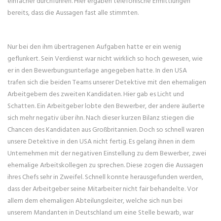
einfacher durchführen. Hier ergaben telefonische Ermittlungen
bereits, dass die Aussagen fast alle stimmten.
Nur bei den ihm übertragenen Aufgaben hatte er ein wenig
geflunkert. Sein Verdienst war nicht wirklich so hoch gewesen, wie
er in den Bewerbungsunterlage angegeben hatte. In den USA
trafen sich die beiden Teams unserer Detektive mit den ehemaligen
Arbeitgebern des zweiten Kandidaten. Hier gab es Licht und
Schatten. Ein Arbeitgeber lobte den Bewerber, der andere äußerte
sich mehr negativ über ihn. Nach dieser kurzen Bilanz stiegen die
Chancen des Kandidaten aus Großbritannien. Doch so schnell waren
unsere Detektive in den USA nicht fertig. Es gelang ihnen in dem
Unternehmen mit der negativen Einstellung zu dem Bewerber, zwei
ehemalige Arbeitskollegen zu sprechen. Diese zogen die Aussagen
ihres Chefs sehr in Zweifel. Schnell konnte herausgefunden werden,
dass der Arbeitgeber seine Mitarbeiter nicht fair behandelte. Vor
allem dem ehemaligen Abteilungsleiter, welche sich nun bei
unserem Mandanten in Deutschland um eine Stelle bewarb, war