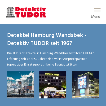
Main Menu
Menü
Detektei Hamburg Wandsbek -
Detektiv TUDOR seit 1967
Die TUDOR Detektei in Hamburg Wandsbek löst Ihren Fall. Mit
Erfahrung seit über 50 Jahren sind wir Ihr Ansprechpartner
(operatives Einsatzgebiet - keine Betriebsstätte).