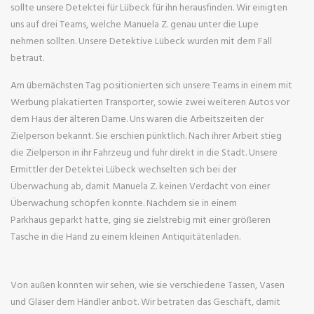
sollte unsere Detektei für Lübeck für ihn herausfinden. Wir einigten
uns auf drei Teams, welche Manuela Z. genau unter die Lupe
nehmen sollten. Unsere Detektive Lübeck wurden mit dem Fall
betraut.
Am übernächsten Tag positionierten sich unsere Teams in einem mit
Werbung plakatierten Transporter, sowie zwei weiteren Autos vor
dem Haus der älteren Dame. Uns waren die Arbeitszeiten der
Zielperson bekannt. Sie erschien pünktlich. Nach ihrer Arbeit stieg
die Zielperson in ihr Fahrzeug und fuhr direkt in die Stadt. Unsere
Ermittler der Detektei Lübeck wechselten sich bei der
Überwachung ab, damit Manuela Z. keinen Verdacht von einer
Überwachung schöpfen konnte. Nachdem sie in einem
Parkhaus geparkt hatte, ging sie zielstrebig mit einer größeren
Tasche in die Hand zu einem kleinen Antiquitätenladen.
Von außen konnten wir sehen, wie sie verschiedene Tassen, Vasen
und Gläser dem Händler anbot. Wir betraten das Geschäft, damit