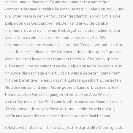
wir Ton- und Bildmaterial für unseren Mandanten anfertigen
konnten. Der Händler zahlte ihr einen Betrag in Höhe von 350,- Euro
aus. Unser Team in dem Antiquitätengeschäft blieb vor Ort, als die
Zielperson das Geschäft verließ. Der Händler wurde darüber
informiert, dass es sich hier um Diebesgut zu handeln schien und er
seinen Neuerwerb nicht zum Verkauf anbieten durfte. Wir
informierten unseren Mandanten über den Verlauf, worauf er sofort
zu uns losfuhr. Er erkannte die Gegenstände eindeutig als Eigentum
seiner Mutter. Ein weiteres Team der Detektei für Lübeck sprach
auf Wunsch unseres Mandanten die Zielperson noch im Parkhaus an.
Ihr wurde die Sachlage erklärt und sie wurde gebeten, gemeinsam
mit den Detektiven erneut das Antiquitätengeschäft zu betreten.
Als diese eintraf und ihren Arbeitgeber erkannte, brach sie sofort in
Tränen aus. Ihre Entschuldigungen interessierten Alex W. nicht
weiter. Sie musste das Geld zurückgeben und unser Mandant nahm
die Gegenstände an sich. Diese Aktionen verliefen sehr diskret,
wofür uns besonders der Geschäftsinhaber sehr dankbar war.
Selbstverständlich konnte nur das jetzt festgestellte Diebesgut als