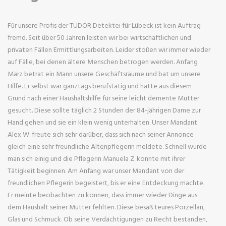
Für unsere Profis der TUDOR Detektei für Lübeck ist kein Auftrag
fremd. Seit über 50 Jahren leisten wir bei wirtschaftlichen und
privaten Fällen Ermittlungsarbeiten. Leider stoßen wir immer wieder
auf Fälle, bei denen ältere Menschen betrogen werden. Anfang
März betrat ein Mann unsere Geschäftsräume und bat um unsere
Hilfe. Er selbst war ganztags berufstätig und hatte aus diesem
Grund nach einer Haushaltshilfe für seine leicht demente Mutter
gesucht. Diese sollte täglich 2 Stunden der 84-jährigen Dame zur
Hand gehen und sie ein klein wenig unterhalten. Unser Mandant
Alex W. freute sich sehr darüber, dass sich nach seiner Annonce
gleich eine sehr freundliche Altenpflegerin meldete. Schnell wurde
man sich einig und die Pflegerin Manuela Z. konnte mit ihrer
Tätigkeit beginnen. Am Anfang war unser Mandant von der
freundlichen Pflegerin begeistert, bis er eine Entdeckung machte.
Er meinte beobachten zu können, dass immer wieder Dinge aus
dem Haushalt seiner Mutter fehlten. Diese besaß teures Porzellan,
Glas und Schmuck. Ob seine Verdächtigungen zu Recht bestanden,