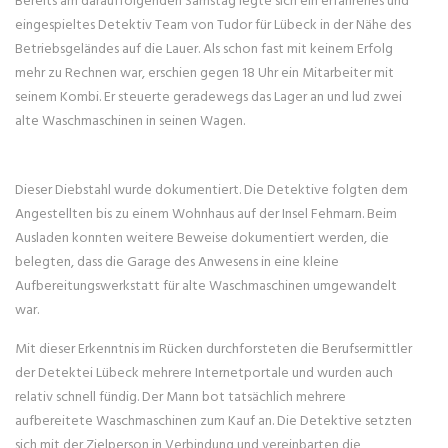
eingespieltes Detektiv Team von Tudor für Lübeck in der Nähe des
Betriebsgeländes auf die Lauer. Als schon fast mit keinem Erfolg
mehr zu Rechnen war, erschien gegen 18 Uhr ein Mitarbeiter mit
seinem Kombi. Er steuerte geradewegs das Lager an und lud zwei
alte Waschmaschinen in seinen Wagen.
Dieser Diebstahl wurde dokumentiert. Die Detektive folgten dem
Angestellten bis zu einem Wohnhaus auf der Insel Fehmarn. Beim
Ausladen konnten weitere Beweise dokumentiert werden, die
belegten, dass die Garage des Anwesens in eine kleine
Aufbereitungswerkstatt für alte Waschmaschinen umgewandelt
war.
Mit dieser Erkenntnis im Rücken durchforsteten die Berufsermittler
der Detektei Lübeck mehrere Internetportale und wurden auch
relativ schnell fündig. Der Mann bot tatsächlich mehrere
aufbereitete Waschmaschinen zum Kauf an. Die Detektive setzten
sich mit der Zielperson in Verbindung und vereinbarten die