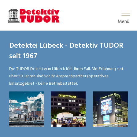
Main Menu
Menü
Detektei Lübeck - Detektiv TUDOR
seit 1967
Die TUDOR Detektei in Lübeck löst Ihren Fall. Mit Erfahrung seit
über 50 Jahren sind wir Ihr Ansprechpartner (operatives
Einsatzgebiet - keine Betriebsstätte).