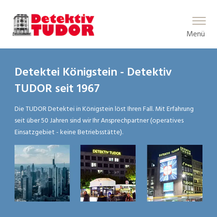
Main Menu
Menü
Detektei Königstein - Detektiv
TUDOR seit 1967
Die TUDOR Detektei in Königstein löst Ihren Fall. Mit Erfahrung
seit über 50 Jahren sind wir Ihr Ansprechpartner (operatives
Einsatzgebiet - keine Betriebsstätte).