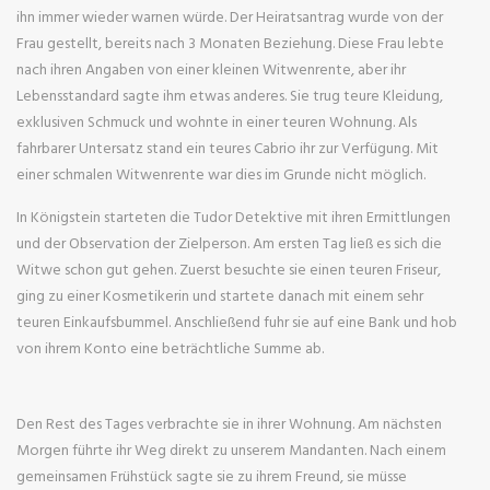
ihn immer wieder warnen würde. Der Heiratsantrag wurde von der
Frau gestellt, bereits nach 3 Monaten Beziehung. Diese Frau lebte
nach ihren Angaben von einer kleinen Witwenrente, aber ihr
Lebensstandard sagte ihm etwas anderes. Sie trug teure Kleidung,
exklusiven Schmuck und wohnte in einer teuren Wohnung. Als
fahrbarer Untersatz stand ein teures Cabrio ihr zur Verfügung. Mit
einer schmalen Witwenrente war dies im Grunde nicht möglich.
In Königstein starteten die Tudor Detektive mit ihren Ermittlungen
und der Observation der Zielperson. Am ersten Tag ließ es sich die
Witwe schon gut gehen. Zuerst besuchte sie einen teuren Friseur,
ging zu einer Kosmetikerin und startete danach mit einem sehr
teuren Einkaufsbummel. Anschließend fuhr sie auf eine Bank und hob
von ihrem Konto eine beträchtliche Summe ab.
Den Rest des Tages verbrachte sie in ihrer Wohnung. Am nächsten
Morgen führte ihr Weg direkt zu unserem Mandanten. Nach einem
gemeinsamen Frühstück sagte sie zu ihrem Freund, sie müsse