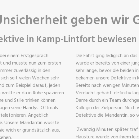
Unsicherheit geben wir 
ktive in Kamp-Lintfort bewiesen
 bei einem Erstgespräch
Die Fahrt ging lediglich an da
tet und musste nun zum ersten
wurde er bereits von einer ju
immer zuverlässig in den
sehr lange, bevor die beiden 
sich seit vielen Wochen sehr
bekamen unsere Detektive in K
nd zum Beispiel darauf, jeden
Bereits nach wenigen Minuten
 wollte er da in Ruhe spazieren
Verdacht gehabt: definitiv la
e und Stille trinken können.
Dame durch ein Team durchgefü
ragen seine Handys. Oftmals
Kollegin der Zielperson. Noch
 telefonieren. Angeblich
Detektive die Mandantin, so w
lte. Unsere Mandantin wusste
Zwanzig Minuten später traf s
sie wich er grundsätzlich aus,
Haustüre wurde von ihrem lei
sehen.