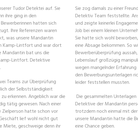
serer Tudor Detektei auf. Sie
Sie zog damals zu einer Freund
n ihre ging in den
Detektiv Team feststellte. An
e Bewerberinnen hatten sich
und zeigte keinerlei Engageme
rzugt. Ihre Referenzen waren
Job bei einem kleinen Unterneh
ekt, was unsere Mandantin
Sie hatte sich wohl beworben
in Kamp-Lintfort und war dort
eine Absage bekommen. So wie
re Mandantin bat uns die
Bewerberüberprüfung aussah, 
Kamp-Lintfort. Detektive
Lebenslauf großzügig manipulie
.
wegen mangelnder Erfahrung 
den Bewerbungsunterlagen rich
wei Teams zur Überprüfung
leider feststellen mussten.
lich der Selbstständigkeit
 zu erkennen. Angeblich war die
Die gesammelten Unterlagen 
dig tätig gewesen. Nach einer
Detektive der Mandantin persö
e Zielperson hatte schon vor
trotzdem noch einmal mit der 
Geschäft lief wohl nicht gut
unsere Mandantin hatte die Be
re Miete, geschweige denn ihr
eine Chance geben.