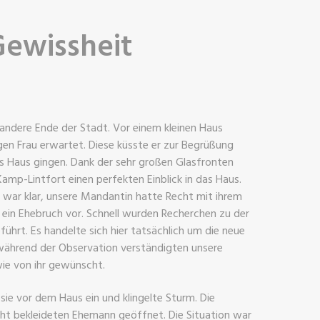
Gewissheit
s andere Ende der Stadt. Vor einem kleinen Haus
ngen Frau erwartet. Diese küsste er zur Begrüßung
ins Haus gingen. Dank der sehr großen Glasfronten
amp-Lintfort einen perfekten Einblick in das Haus.
 war klar, unsere Mandantin hatte Recht mit ihrem
g ein Ehebruch vor. Schnell wurden Recherchen zu der
hrt. Es handelte sich hier tatsächlich um die neue
 während der Observation verständigten unsere
ie von ihr gewünscht.
ie vor dem Haus ein und klingelte Sturm. Die
cht bekleideten Ehemann geöffnet. Die Situation war