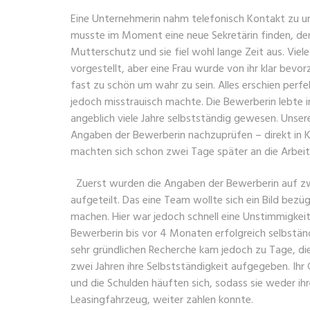
Eine Unternehmerin nahm telefonisch Kontakt zu un
musste im Moment eine neue Sekretärin finden, den
Mutterschutz und sie fiel wohl lange Zeit aus. Viel
vorgestellt, aber eine Frau wurde von ihr klar bevo
fast zu schön um wahr zu sein. Alles erschien perf
jedoch misstrauisch machte. Die Bewerberin lebte 
angeblich viele Jahre selbstständig gewesen. Unse
Angaben der Bewerberin nachzuprüfen – direkt in 
machten sich schon zwei Tage später an die Arbeit
Zuerst wurden die Angaben der Bewerberin auf z
aufgeteilt. Das eine Team wollte sich ein Bild bezüg
machen. Hier war jedoch schnell eine Unstimmigkeit
Bewerberin bis vor 4 Monaten erfolgreich selbstän
sehr gründlichen Recherche kam jedoch zu Tage, di
zwei Jahren ihre Selbstständigkeit aufgegeben. Ihr 
und die Schulden häuften sich, sodass sie weder ih
Leasingfahrzeug, weiter zahlen konnte.