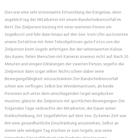
Dies war eine sehr interessante Entwicklung der Ereignisse, denn
angeblich lag der Mitarbeiter mit einem Bandscheibenvorfall im
Bett. Die Zielperson bestieg mit einer weiteren Person ein
Segelboot und fuhr dann hinaus auf den See. Vom Ufer aus konnten
unsere Detektive mit ihren Teleobjektiven gute Fotos von der
Zielperson beim Segeln anfertigen. Bei der sehenswerten Kulisse
des Aasee, fielen Menschen mit Kameras sowieso nicht auf. Nach 20
Minuten und einigen Erklärungen der zweiten Person, segelte die
Zielperson dann sogar selber. Nichts schien dabei seine
Bewegungsfähigkeit einzuschränken. Der Bandscheibenvorfall
schien wie verflogen. Selbst bei Wendemanövern, als beide
Personen sich unter dem umschlagenden Segel wegducken
mussten, glänzte die Zielperson mit sportlichen Bewegungen. Die
folgenden Tage verbrachte der Mitarbeiter, die Dauer seiner
Krankschreibung, mit Segelfahrten auf dem See. Zu keiner Zeit war
ihm eine gesundheitliche Einschränkung anzumerken, Selbst an
einem sehr windigen Tag erschien er zum Segeln, was seine
körperliche Einsatzfähigkeit sehr forderte. Hier lag ganz