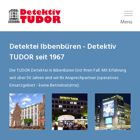
Main Menu
Menü
Detektei Ibbenbüren - Detektiv
TUDOR seit 1967
Die TUDOR Detektei in Ibbenbüren löst Ihren Fall. Mit Erfahrung
seit über 50 Jahren sind wir Ihr Ansprechpartner (operatives
Einsatzgebiet - keine Betriebsstätte).