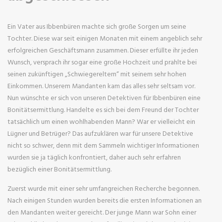
Ein Vater aus Ibbenbüren machte sich große Sorgen um seine
Tochter. Diese war seit einigen Monaten mit einem angeblich sehr
erfolgreichen Geschäftsmann zusammen. Dieser erfüllte ihr jeden
Wunsch, versprach ihr sogar eine große Hochzeit und prahlte bei
seinen zukünftigen „Schwiegereltern“ mit seinem sehr hohen
Einkommen. Unserem Mandanten kam das alles sehr seltsam vor.
Nun wünschte er sich von unseren Detektiven für Ibbenbüren eine
Bonitätsermittlung. Handelte es sich bei dem Freund der Tochter
tatsächlich um einen wohlhabenden Mann? War er vielleicht ein
Lügner und Betrüger? Das aufzuklären war für unsere Detektive
nicht so schwer, denn mit dem Sammeln wichtiger Informationen
wurden sie ja täglich konfrontiert, daher auch sehr erfahren
bezüglich einer Bonitätsermittlung.
Zuerst wurde mit einer sehr umfangreichen Recherche begonnen.
Nach einigen Stunden wurden bereits die ersten Informationen an
den Mandanten weiter gereicht. Der junge Mann war Sohn einer