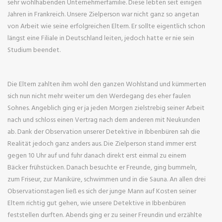
sehr wohlhabenden Unternehmerfamilie. Diese lebten seit einigen
Jahren in Frankreich. Unsere Zielperson war nicht ganz so angetan
von Arbeit wie seine erfolgreichen Eltern. Er sollte eigentlich schon
längst eine Filiale in Deutschland leiten, jedoch hatte er nie sein
Studium beendet.
Die Eltern zahlten ihm wohl den ganzen Wohlstand und kümmerten
sich nun nicht mehr weiter um den Werdegang des eher faulen
Sohnes. Angeblich ging er ja jeden Morgen zielstrebig seiner Arbeit
nach und schloss einen Vertrag nach dem anderen mit Neukunden
ab. Dank der Observation unserer Detektive in Ibbenbüren sah die
Realität jedoch ganz anders aus. Die Zielperson stand immer erst
gegen 10 Uhr auf und fuhr danach direkt erst einmal zu einem
Bäcker frühstücken. Danach besuchte er Freunde, ging bummeln,
zum Friseur, zur Maniküre, schwimmen und in die Sauna. An allen drei
Observationstagen ließ es sich der junge Mann auf Kosten seiner
Eltern richtig gut gehen, wie unsere Detektive in Ibbenbüren
feststellen durften. Abends ging er zu seiner Freundin und erzählte