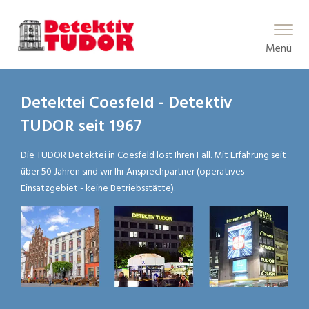
Main Menu
Menü
Detektei Coesfeld - Detektiv
TUDOR seit 1967
Die TUDOR Detektei in Coesfeld löst Ihren Fall. Mit Erfahrung seit
über 50 Jahren sind wir Ihr Ansprechpartner (operatives
Einsatzgebiet - keine Betriebsstätte).