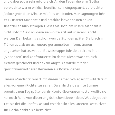
und dabei sogar sehr erfolgreich. An den Tagen die er in Gotha
verbrachte war er wirklich beruflich sehr eingespannt, verbrachte
jedoch jede freie Minute mit Frau und Kinder. Montagmorgen fuhr
er zu unserer Mandantin und erzählte ihr von seinen neuen
finanziellen Rückschlägen. Dieses Mal bot ihm unsere Mandantin
nicht sofort Geld an, denn sie wollte erst auf unseren Bericht
warten. Den bekam sie schon wenige Stunden später. Sie brach in
Tränen aus, als sie sich unsere gesammelten Informationen
angesehen hatte. Mit der Beweismappe fuhr sie direkt zu ihrem
„Verlobten“ und konfrontierte ihn damit. Dieser war natürlich
extrem geschockt und bekam Angst, sie würde mit den
gerichtsverwertbaren Beweisen zur Polizei gehen.
Unsere Mandantin war durch diesen herben Schlag nicht wild darauf
alles vor einen Richter zu zerren. Da er ihr die gesamte Summe
bereits einen Tag später auf ihr Konto überwiesen hatte, wollte sie
nur noch Ruhe von dieser unglücklichen Liebe haben. Was sie jedoch
tat, sie rief die Ehefrau an und erzählte ihr alles. Unseren Detektiven
für Gotha dankte sie herzlichst.