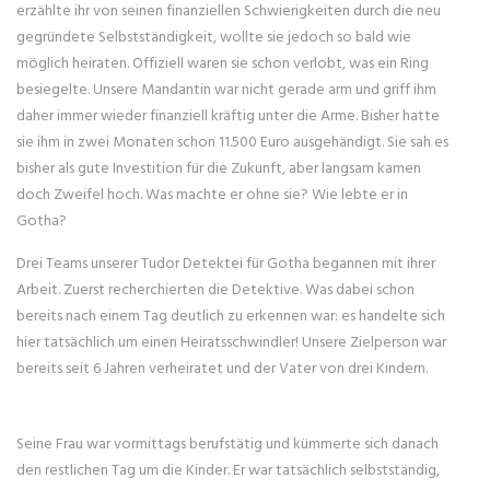
erzählte ihr von seinen finanziellen Schwierigkeiten durch die neu
gegründete Selbstständigkeit, wollte sie jedoch so bald wie
möglich heiraten. Offiziell waren sie schon verlobt, was ein Ring
besiegelte. Unsere Mandantin war nicht gerade arm und griff ihm
daher immer wieder finanziell kräftig unter die Arme. Bisher hatte
sie ihm in zwei Monaten schon 11.500 Euro ausgehändigt. Sie sah es
bisher als gute Investition für die Zukunft, aber langsam kamen
doch Zweifel hoch. Was machte er ohne sie? Wie lebte er in
Gotha?
Drei Teams unserer Tudor Detektei für Gotha begannen mit ihrer
Arbeit. Zuerst recherchierten die Detektive. Was dabei schon
bereits nach einem Tag deutlich zu erkennen war: es handelte sich
hier tatsächlich um einen Heiratsschwindler! Unsere Zielperson war
bereits seit 6 Jahren verheiratet und der Vater von drei Kindern.
Seine Frau war vormittags berufstätig und kümmerte sich danach
den restlichen Tag um die Kinder. Er war tatsächlich selbstständig,