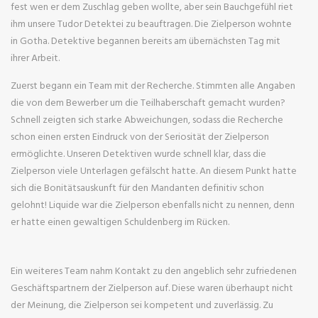
fest wen er dem Zuschlag geben wollte, aber sein Bauchgefühl riet
ihm unsere Tudor Detektei zu beauftragen. Die Zielperson wohnte
in Gotha. Detektive begannen bereits am übernächsten Tag mit
ihrer Arbeit.
Zuerst begann ein Team mit der Recherche. Stimmten alle Angaben
die von dem Bewerber um die Teilhaberschaft gemacht wurden?
Schnell zeigten sich starke Abweichungen, sodass die Recherche
schon einen ersten Eindruck von der Seriosität der Zielperson
ermöglichte. Unseren Detektiven wurde schnell klar, dass die
Zielperson viele Unterlagen gefälscht hatte. An diesem Punkt hatte
sich die Bonitätsauskunft für den Mandanten definitiv schon
gelohnt! Liquide war die Zielperson ebenfalls nicht zu nennen, denn
er hatte einen gewaltigen Schuldenberg im Rücken.
Ein weiteres Team nahm Kontakt zu den angeblich sehr zufriedenen
Geschäftspartnern der Zielperson auf. Diese waren überhaupt nicht
der Meinung, die Zielperson sei kompetent und zuverlässig. Zu