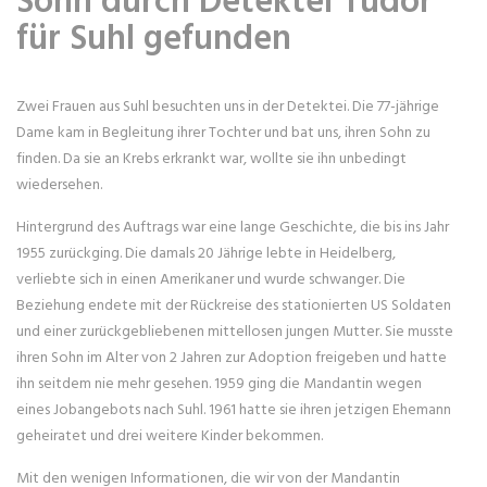
für Suhl gefunden
Zwei Frauen aus Suhl besuchten uns in der Detektei. Die 77-jährige
Dame kam in Begleitung ihrer Tochter und bat uns, ihren Sohn zu
finden. Da sie an Krebs erkrankt war, wollte sie ihn unbedingt
wiedersehen.
Hintergrund des Auftrags war eine lange Geschichte, die bis ins Jahr
1955 zurückging. Die damals 20 Jährige lebte in Heidelberg,
verliebte sich in einen Amerikaner und wurde schwanger. Die
Beziehung endete mit der Rückreise des stationierten US Soldaten
und einer zurückgebliebenen mittellosen jungen Mutter. Sie musste
ihren Sohn im Alter von 2 Jahren zur Adoption freigeben und hatte
ihn seitdem nie mehr gesehen. 1959 ging die Mandantin wegen
eines Jobangebots nach Suhl. 1961 hatte sie ihren jetzigen Ehemann
geheiratet und drei weitere Kinder bekommen.
Mit den wenigen Informationen, die wir von der Mandantin