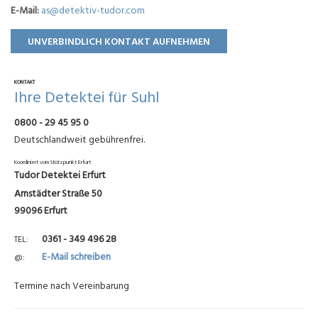
E-Mail:
as@detektiv-tudor.com
UNVERBINDLICH KONTAKT AUFNEHMEN
KONTAKT
Ihre Detektei für Suhl
0800 - 29 45 95 0
Deutschlandweit gebührenfrei.
Koordiniert vom Stützpunkt Erfurt
Tudor Detektei Erfurt
Arnstädter Straße 50
99096 Erfurt
0361 - 349 496 28
TEL
E-Mail schreiben
@
Termine nach Vereinbarung