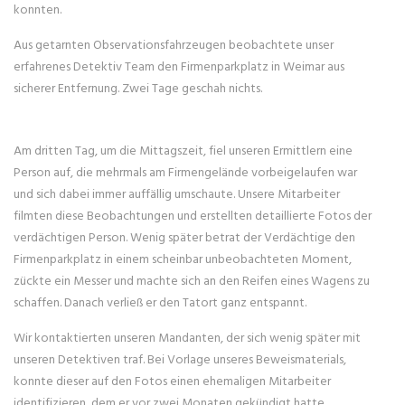
konnten.
Aus getarnten Observationsfahrzeugen beobachtete unser
erfahrenes Detektiv Team den Firmenparkplatz in Weimar aus
sicherer Entfernung. Zwei Tage geschah nichts.
Am dritten Tag, um die Mittagszeit, fiel unseren Ermittlern eine
Person auf, die mehrmals am Firmengelände vorbeigelaufen war
und sich dabei immer auffällig umschaute. Unsere Mitarbeiter
filmten diese Beobachtungen und erstellten detaillierte Fotos der
verdächtigen Person. Wenig später betrat der Verdächtige den
Firmenparkplatz in einem scheinbar unbeobachteten Moment,
zückte ein Messer und machte sich an den Reifen eines Wagens zu
schaffen. Danach verließ er den Tatort ganz entspannt.
Wir kontaktierten unseren Mandanten, der sich wenig später mit
unseren Detektiven traf. Bei Vorlage unseres Beweismaterials,
konnte dieser auf den Fotos einen ehemaligen Mitarbeiter
identifizieren, dem er vor zwei Monaten gekündigt hatte.