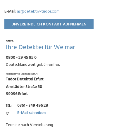
E-Mail:
as@detektiv-tudor.com
UNVERBINDLICH KONTAKT AUFNEHMEN
KONTAKT
Ihre Detektei für Weimar
0800 - 29 45 95 0
Deutschlandweit gebührenfrei.
Koordiniert vom Stützpunkt Erfurt
Tudor Detektei Erfurt
Arnstädter Straße 50
99096 Erfurt
0361 - 349 496 28
TEL
E-Mail schreiben
@
Termine nach Vereinbarung