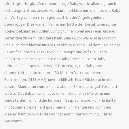
allerdings erfolglos. Das dreimonatige Baby wurde allerdings auch
nicht angetroffen. Unsere Mandantin erklärte uns, sie habe das Baby
am Vortag zu ihren Eltern gebracht, bis die Angelegenheit
bereinigt sei. Dies war ein Fehler und hätte den Detektiven schon
vorher bekannt sein sollen. Sofort fuhr ein weiteres Team unserer
Detektive zu dem Haus der Eltern. Zum Glück war alles in Ordnung
und auch dort hielten unsere Detektive Wache. Bei dem Besuch des
Babys fiel unseren Detektiven ein Babyphone auf. Die Eltern
erklärten, ihre Tochter hätte das Babyphone mit dem Baby
gebracht. Eine genauere Inspektion zeigte, das Babyphone
übermittelte im Umkreis von 80 Metern Daten auf einer
Funkfrequenz (433 MHz), unverschlüsselt. Nach Rücksprache mit
unserer Mandantin wurde klar, woher ihr Exfreund so gut Bescheid
wusste. Das Babyphone hatte ein empfindliches Mikrofon und
sendete den Ton und die hörbaren Gespräche über Funk. Er hatte
mit Sicherheit einen entsprechenden Empfänger und somit ein
ideales, harmlos wirkendes Abhörgerät in der Wohnung unserer
Mandantin.