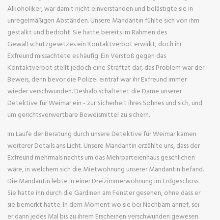
Alkoholiker, war damit nicht einverstanden und belästigte sie in
unregelmäßigen Abständen. Unsere Mandantin fühlte sich von ihm
gestalkt und bedroht. Sie hatte bereits im Rahmen des
Gewaltschutzgesetzes ein Kontaktverbot erwirkt, doch ihr
Exfreund missachtete es häufig. Ein Verstoß gegen das
Kontaktverbot stellt jedoch eine Straftat dar, das Problem war der
Beweis, denn bevor die Polizei eintraf war ihr Exfreund immer
wieder verschwunden. Deshalb schaltetet die Dame unserer
Detektive für Weimar ein - zur Sicherheit ihres Sohnes und sich, und
um gerichtsverwertbare Beweismittel zu sichern.
Im Laufe der Beratung durch unsere Detektive für Weimar kamen
weiterer Details ans Licht. Unsere Mandantin erzählte uns, dass der
Exfreund mehrmals nachts um das Mehrparteienhaus geschlichen
wäre, in welchem sich die Mietwohnung unserer Mandantin befand.
Die Mandantin lebte in einer Dreizimmerwohnung im Erdgeschoss.
Sie hatte ihn durch die Gardinen am Fenster gesehen, ohne dass er
sie bemerkt hatte. In dem Moment wo sie bei Nachbarn anrief, sei
er dann jedes Mal bis zu ihrem Erscheinen verschwunden gewesen.