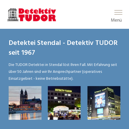
Main Menu
Menü
Detektei Stendal - Detektiv TUDOR
seit 1967
Die TUDOR Detektei in Stendal löst Ihren Fall. Mit Erfahrung seit
über 50 Jahren sind wir Ihr Ansprechpartner (operatives
Einsatzgebiet - keine Betriebsstätte).