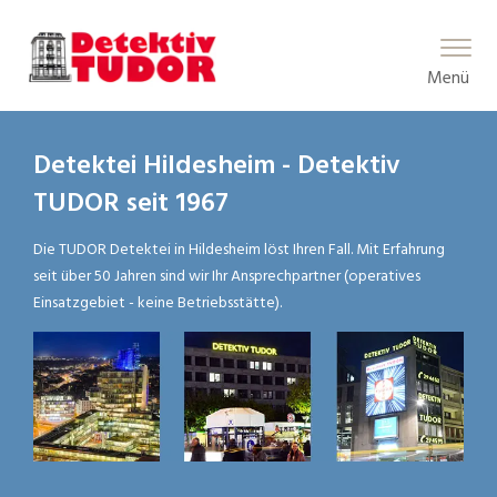
Main Menu
Menü
Detektei Hildesheim - Detektiv
TUDOR seit 1967
Die TUDOR Detektei in Hildesheim löst Ihren Fall. Mit Erfahrung
seit über 50 Jahren sind wir Ihr Ansprechpartner (operatives
Einsatzgebiet - keine Betriebsstätte).