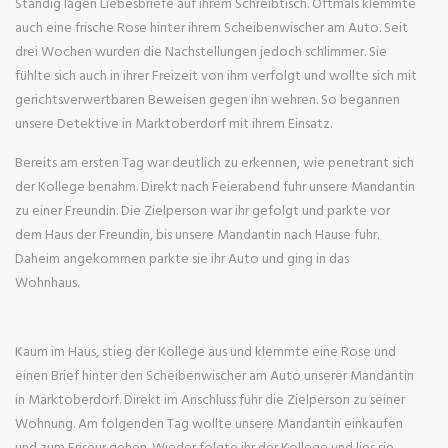
Ständig lagen Liebesbriefe auf ihrem Schreibtisch. Oftmals klemmte
auch eine frische Rose hinter ihrem Scheibenwischer am Auto. Seit
drei Wochen wurden die Nachstellungen jedoch schlimmer. Sie
fühlte sich auch in ihrer Freizeit von ihm verfolgt und wollte sich mit
gerichtsverwertbaren Beweisen gegen ihn wehren. So begannen
unsere Detektive in Marktoberdorf mit ihrem Einsatz.
Bereits am ersten Tag war deutlich zu erkennen, wie penetrant sich
der Kollege benahm. Direkt nach Feierabend fuhr unsere Mandantin
zu einer Freundin. Die Zielperson war ihr gefolgt und parkte vor
dem Haus der Freundin, bis unsere Mandantin nach Hause fuhr.
Daheim angekommen parkte sie ihr Auto und ging in das
Wohnhaus.
Kaum im Haus, stieg der Kollege aus und klemmte eine Rose und
einen Brief hinter den Scheibenwischer am Auto unserer Mandantin
in Marktoberdorf. Direkt im Anschluss fuhr die Zielperson zu seiner
Wohnung. Am folgenden Tag wollte unsere Mandantin einkaufen
und zum Friseur gehen. Wieder folgte ihr der Kollege und lies sie