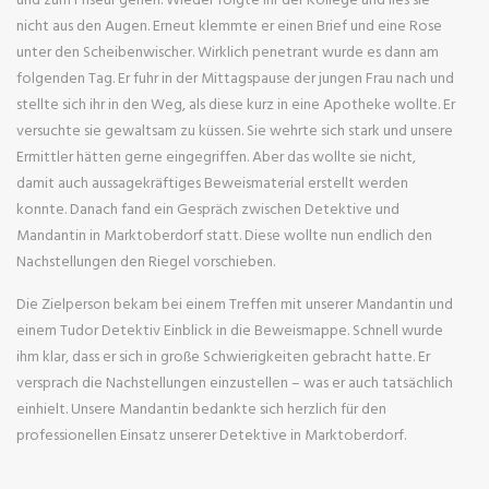
nicht aus den Augen. Erneut klemmte er einen Brief und eine Rose
unter den Scheibenwischer. Wirklich penetrant wurde es dann am
folgenden Tag. Er fuhr in der Mittagspause der jungen Frau nach und
stellte sich ihr in den Weg, als diese kurz in eine Apotheke wollte. Er
versuchte sie gewaltsam zu küssen. Sie wehrte sich stark und unsere
Ermittler hätten gerne eingegriffen. Aber das wollte sie nicht,
damit auch aussagekräftiges Beweismaterial erstellt werden
konnte. Danach fand ein Gespräch zwischen Detektive und
Mandantin in Marktoberdorf statt. Diese wollte nun endlich den
Nachstellungen den Riegel vorschieben.
Die Zielperson bekam bei einem Treffen mit unserer Mandantin und
einem Tudor Detektiv Einblick in die Beweismappe. Schnell wurde
ihm klar, dass er sich in große Schwierigkeiten gebracht hatte. Er
versprach die Nachstellungen einzustellen – was er auch tatsächlich
einhielt. Unsere Mandantin bedankte sich herzlich für den
professionellen Einsatz unserer Detektive in Marktoberdorf.