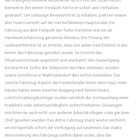
bemerkte. Bei einem Verdacht hätte er sofort sein Verhalten
geändert. Um schlüssige Beweismittel zu erhalten, parkten unsere
drei Teams verteilt auf der viel befahrenen Hauptstraße. Ein
Fahrzeug aus dem Fuhrpark der Tudor Detektei war ein als
Handwerkerfahrzeug getarnter Kleinbus. Die Tönung der
Laderaumfenster ist so intensiv, dass von außen kein Einblick in das
Innere des Fahrzeugs gewährt wurde. So konnte das
Observationsteam ungestört und unerkannt den Hauseingang
beobachten. Sollte die Zielperson das Haus verlassen, würden
unsere Detektive in Marktoberdorf dies sofort bemerken. Das
zweite Fahrzeug stand in der Parallelstraße hinter dem Haus. Viele
Häuser haben einen zweiten Ausgang nach hinten hinaus.
Lohnfortzahlungsbetrüger wollen natürlich die Vortäuschung einer
Krankheit oder Arbeitsunfähigkeit aufrechterhalten. Deswegen
möchten sie auch nicht von anderen Arbeitskollegen oder gar dem
Chef gesehen werden. Das dritte Fahrzeug stand weiter entfernt,
um nötigenfalls sofort die Verfolgung aufzunehmen. Die starke
Motorisierung des Fahrzeugs stellte dabei sicher, dass die