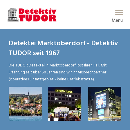
Main Menu
Menü
Detektei Marktoberdorf - Detektiv
TUDOR seit 1967
Die TUDOR Detektei in Marktoberdorf löst Ihren Fall. Mit
Erfahrung seit über 50 Jahren sind wir Ihr Ansprechpartner
(operatives Einsatzgebiet - keine Betriebsstätte).