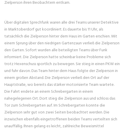
Zielperson ihren Beobachtern entkam.
Über digitalen Sprechfunk waren alle drei Teams unserer Detektive
in Marktoberdorf gut koordiniert. Es dauerte bis 11 Uhr, als
tatsächlich die Zielperson hinter dem Haus im Garten erschien. Mit
einem Sprung über den niedrigen Gartenzaun verließ die Zielperson
den Garten. Sofort wurden alle beteiligten Teams über Funk
informiert. Die Zielperson hatte scheinbar keine Probleme sich
trotz Hexenschuss sportlich zu bewegen. Sie stieg in einen PKW ein
und fuhr davon. Das Team hinter dem Haus folgte der Zielperson in
einem großen Abstand. Die Zielperson verließ den Ort auf der
Hauptstraße, wo bereits das stärker motorisierte Team wartete.
Die Fahrt endete an einem Schrebergarten in einem
nahegelegenen Ort. Dort stieg die Zielperson aus und schloss das
Tor zum Schrebergarten auf. Im Schrebergarten konnte die
Zielperson sehr gut von zwei Seiten beobachtet werden. Die
inzwischen ebenfalls eingetroffenen beiden Teams verteilten sich
unauffällig. Ihnen gelang es leicht, zahlreiche Beweismittel