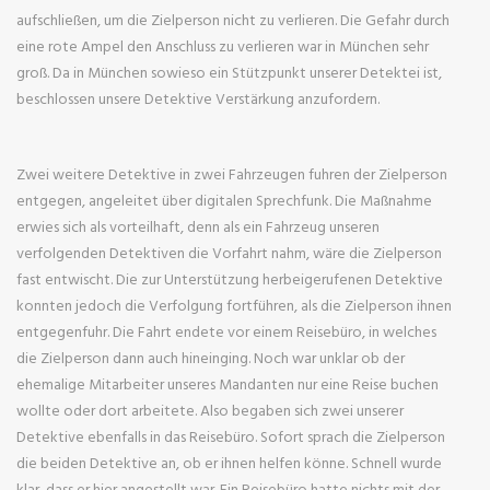
aufschließen, um die Zielperson nicht zu verlieren. Die Gefahr durch
eine rote Ampel den Anschluss zu verlieren war in München sehr
groß. Da in München sowieso ein Stützpunkt unserer Detektei ist,
beschlossen unsere Detektive Verstärkung anzufordern.
Zwei weitere Detektive in zwei Fahrzeugen fuhren der Zielperson
entgegen, angeleitet über digitalen Sprechfunk. Die Maßnahme
erwies sich als vorteilhaft, denn als ein Fahrzeug unseren
verfolgenden Detektiven die Vorfahrt nahm, wäre die Zielperson
fast entwischt. Die zur Unterstützung herbeigerufenen Detektive
konnten jedoch die Verfolgung fortführen, als die Zielperson ihnen
entgegenfuhr. Die Fahrt endete vor einem Reisebüro, in welches
die Zielperson dann auch hineinging. Noch war unklar ob der
ehemalige Mitarbeiter unseres Mandanten nur eine Reise buchen
wollte oder dort arbeitete. Also begaben sich zwei unserer
Detektive ebenfalls in das Reisebüro. Sofort sprach die Zielperson
die beiden Detektive an, ob er ihnen helfen könne. Schnell wurde
klar, dass er hier angestellt war. Ein Reisebüro hatte nichts mit der