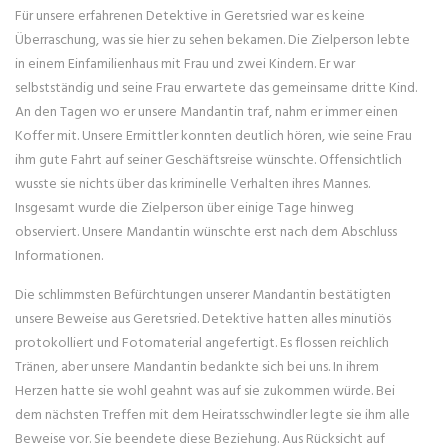
Für unsere erfahrenen Detektive in Geretsried war es keine
Überraschung, was sie hier zu sehen bekamen. Die Zielperson lebte
in einem Einfamilienhaus mit Frau und zwei Kindern. Er war
selbstständig und seine Frau erwartete das gemeinsame dritte Kind.
An den Tagen wo er unsere Mandantin traf, nahm er immer einen
Koffer mit. Unsere Ermittler konnten deutlich hören, wie seine Frau
ihm gute Fahrt auf seiner Geschäftsreise wünschte. Offensichtlich
wusste sie nichts über das kriminelle Verhalten ihres Mannes.
Insgesamt wurde die Zielperson über einige Tage hinweg
observiert. Unsere Mandantin wünschte erst nach dem Abschluss
Informationen.
Die schlimmsten Befürchtungen unserer Mandantin bestätigten
unsere Beweise aus Geretsried. Detektive hatten alles minutiös
protokolliert und Fotomaterial angefertigt. Es flossen reichlich
Tränen, aber unsere Mandantin bedankte sich bei uns. In ihrem
Herzen hatte sie wohl geahnt was auf sie zukommen würde. Bei
dem nächsten Treffen mit dem Heiratsschwindler legte sie ihm alle
Beweise vor. Sie beendete diese Beziehung. Aus Rücksicht auf