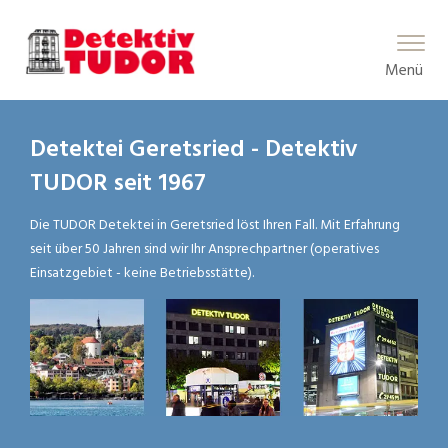
Main Menu
Menü
Detektei Geretsried - Detektiv
TUDOR seit 1967
Die TUDOR Detektei in Geretsried löst Ihren Fall. Mit Erfahrung
seit über 50 Jahren sind wir Ihr Ansprechpartner (operatives
Einsatzgebiet - keine Betriebsstätte).