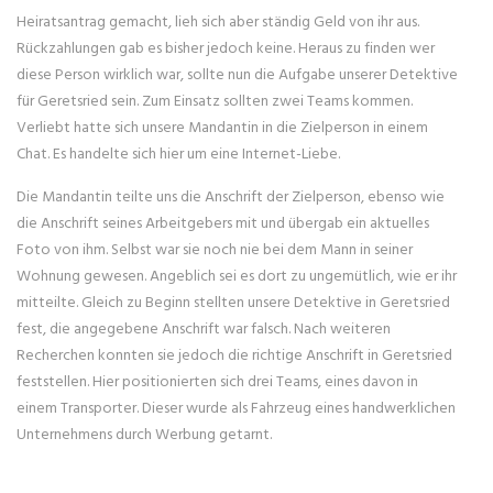
Heiratsantrag gemacht, lieh sich aber ständig Geld von ihr aus.
Rückzahlungen gab es bisher jedoch keine. Heraus zu finden wer
diese Person wirklich war, sollte nun die Aufgabe unserer Detektive
für Geretsried sein. Zum Einsatz sollten zwei Teams kommen.
Verliebt hatte sich unsere Mandantin in die Zielperson in einem
Chat. Es handelte sich hier um eine Internet-Liebe.
Die Mandantin teilte uns die Anschrift der Zielperson, ebenso wie
die Anschrift seines Arbeitgebers mit und übergab ein aktuelles
Foto von ihm. Selbst war sie noch nie bei dem Mann in seiner
Wohnung gewesen. Angeblich sei es dort zu ungemütlich, wie er ihr
mitteilte. Gleich zu Beginn stellten unsere Detektive in Geretsried
fest, die angegebene Anschrift war falsch. Nach weiteren
Recherchen konnten sie jedoch die richtige Anschrift in Geretsried
feststellen. Hier positionierten sich drei Teams, eines davon in
einem Transporter. Dieser wurde als Fahrzeug eines handwerklichen
Unternehmens durch Werbung getarnt.