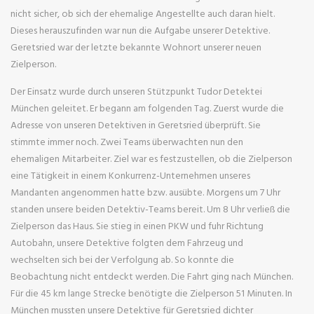
nicht sicher, ob sich der ehemalige Angestellte auch daran hielt.
Dieses herauszufinden war nun die Aufgabe unserer Detektive.
Geretsried war der letzte bekannte Wohnort unserer neuen
Zielperson.
Der Einsatz wurde durch unseren Stützpunkt Tudor Detektei
München geleitet. Er begann am folgenden Tag. Zuerst wurde die
Adresse von unseren Detektiven in Geretsried überprüft. Sie
stimmte immer noch. Zwei Teams überwachten nun den
ehemaligen Mitarbeiter. Ziel war es festzustellen, ob die Zielperson
eine Tätigkeit in einem Konkurrenz-Unternehmen unseres
Mandanten angenommen hatte bzw. ausübte. Morgens um 7 Uhr
standen unsere beiden Detektiv-Teams bereit. Um 8 Uhr verließ die
Zielperson das Haus. Sie stieg in einen PKW und fuhr Richtung
Autobahn, unsere Detektive folgten dem Fahrzeug und
wechselten sich bei der Verfolgung ab. So konnte die
Beobachtung nicht entdeckt werden. Die Fahrt ging nach München.
Für die 45 km lange Strecke benötigte die Zielperson 51 Minuten. In
München mussten unsere Detektive für Geretsried dichter