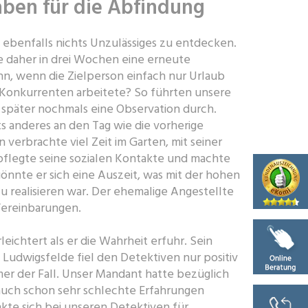
aben für die Abfindung
 ebenfalls nichts Unzulässiges zu entdecken.
 daher in drei Wochen eine erneute
n, wenn die Zielperson einfach nur Urlaub
 Konkurrenten arbeitete? So führten unsere
 später nochmals eine Observation durch.
s anderes an den Tag wie die vorherige
 verbrachte viel Zeit im Garten, mit seiner
pflegte seine sozialen Kontakte und machte
 gönnte er sich eine Auszeit, was mit der hohen
 realisieren war. Der ehemalige Angestellte
 Vereinbarungen.
eichtert als er die Wahrheit erfuhr. Sein
 Ludwigsfelde fiel den Detektiven nur positiv
immer der Fall. Unser Mandant hatte bezüglich
auch schon sehr schlechte Erfahrungen
te sich bei unseren Detektiven für