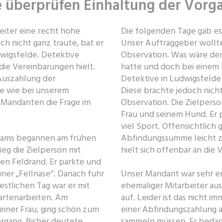
e überprüfen Einhaltung der Vorg
eiter eine recht hohe
Die folgenden Tage gab es
h nicht ganz traute, bat er
Unser Auftraggeber wollte
wigsfelde. Detektive
Observation. Was wäre den
 die Vereinbarungen hielt.
hatte und doch bei einem
 Auszahlung der
Detektive in Ludwigsfelde
e wie bei unserem
Diese brachte jedoch nicht
 Mandanten die Frage im
Observation. Die Zielperson
Frau und seinem Hund. Er 
viel Sport. Offensichtlich
 Teams begannen am frühen
Abfindungssumme leicht zu
ieg die Zielperson mit
hielt sich offenbar an die
en Feldrand. Er parkte und
ner „Fellnase“. Danach fuhr
Unser Mandant war sehr erl
stlichen Tag war er mit
ehemaliger Mitarbeiter aus
Gartenarbeiten. Am
auf. Leider ist das nicht 
einer Frau, ging schön zum
einer Abfindungszahlung 
ergang. Bisher deutete
sammeln müssen. Er bedank