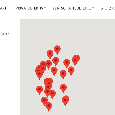
TART
PRIVATDETEKTIV
WIRTSCHAFTSDETEKTEI
STÜTZP
▼
▼
rsee