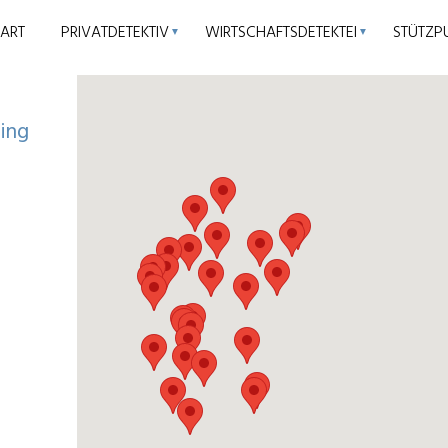
TART
PRIVATDETEKTIV
WIRTSCHAFTSDETEKTEI
STÜTZP
▼
▼
bing