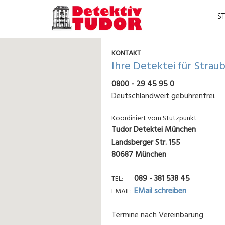
S
KONTAKT
Ihre Detektei für Strau
0800 - 29 45 95 0
Deutschlandweit gebührenfrei.
Koordiniert vom Stützpunkt
Tudor Detektei München
Landsberger Str. 155
80687 München
089 - 381 538 45
TEL
EMail schreiben
EMAIL
Termine nach Vereinbarung