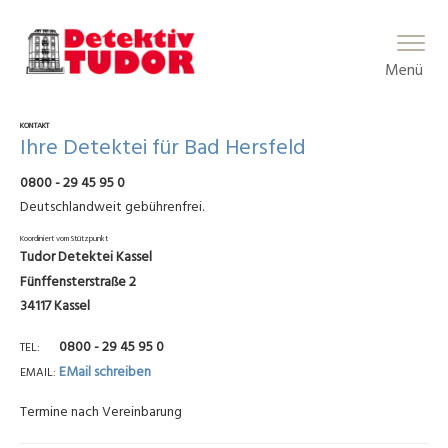
Main Menu
Menü
KONTAKT
Ihre Detektei für Bad Hersfeld
0800 - 29 45 95 0
Deutschlandweit gebührenfrei.
Koordiniert vom Stützpunkt
Tudor Detektei Kassel
Fünffensterstraße 2
34117 Kassel
0800 - 29 45 95 0
TEL
EMail schreiben
EMAIL
Termine nach Vereinbarung