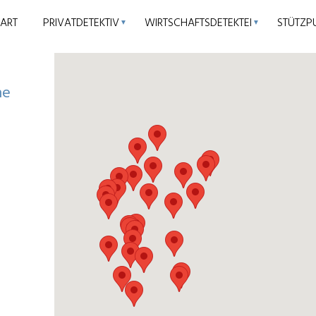
TART
PRIVATDETEKTIV
WIRTSCHAFTSDETEKTEI
STÜTZP
▼
▼
he