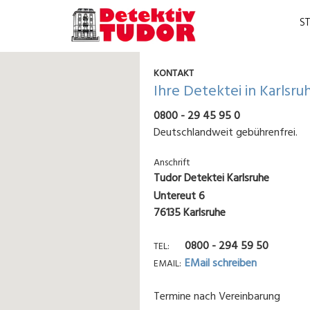
S
KONTAKT
Ihre Detektei in Karlsru
0800 - 29 45 95 0
Deutschlandweit gebührenfrei.
Anschrift
Tudor Detektei Karlsruhe
Untereut 6
76135 Karlsruhe
0800 - 294 59 50
TEL
EMail schreiben
EMAIL
Termine nach Vereinbarung