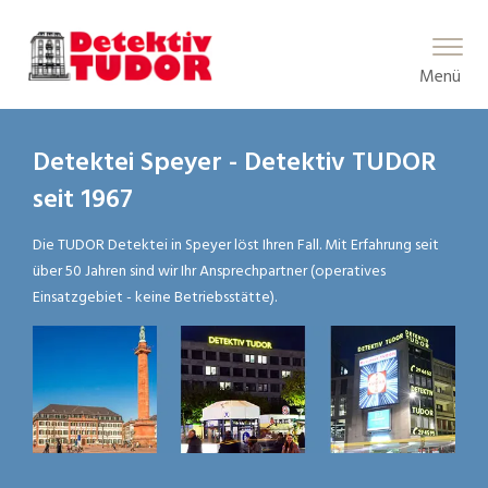
Main Menu
Menü
Detektei Speyer - Detektiv TUDOR
seit 1967
Die TUDOR Detektei in Speyer löst Ihren Fall. Mit Erfahrung seit
über 50 Jahren sind wir Ihr Ansprechpartner (operatives
Einsatzgebiet - keine Betriebsstätte).